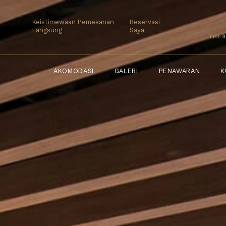
AKOMODASI
GALERI
PENAWARAN
Keistimewaan Pemesanan
Reservasi
Langsung
Saya
AKOMODASI
GALERI
PENAWARAN
K