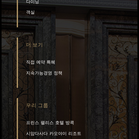
다이닝
객실
더 보기
직접 예약 특혜
지속가능경영 정책
우리 그룹
프린스 팰리스 호텔 방콕
시암다사다 카오야이 리조트