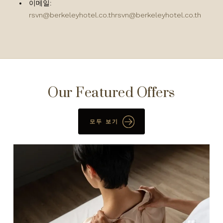
이메일:
rsvn@berkeleyhotel.co.thrsvn
@berkeleyhotel.co.th
Our Featured Offers
모두 보기