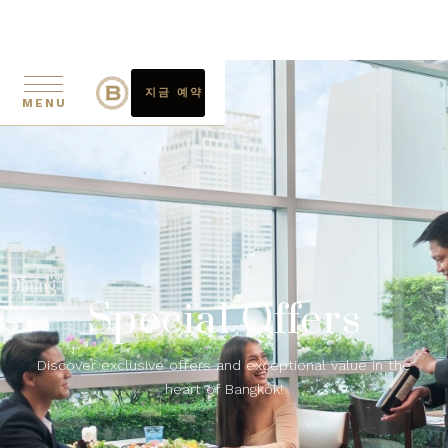
지금 예약
MENU
Special Offers
Discover exclusive offers and exceptional value in the
heart of Bangkok!