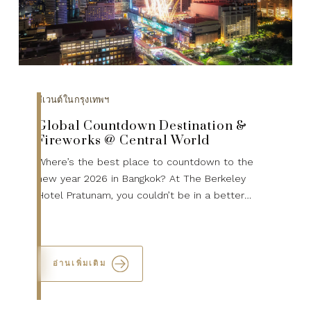
อีเวนต์ในกรุงเทพฯ
Global Countdown Destination &
Fireworks @ Central World
Where’s the best place to countdown to the
new year 2026 in Bangkok? At The Berkeley
Hotel Pratunam, you couldn’t be in a better
location for all the festive fun and fireworks.
Whether you want to joi...
อ่านเพิ่มเติม