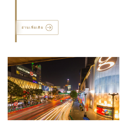
three monumental events in Gautama Buddha’s
life—his birth, enligh...
อ่านเพิ่มเติม