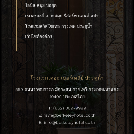
ไอบิส สมุย บ่อผุด
เรเนซองส์ เกาะสมุย รีสอร์ท แอนด์ สปา
โรงแรมสวิสโซเทล กรุงเทพ ประตูน้ำ
เว็บไซต์องค์กร
โรงแรมเดอะ เบอร์เคลีย์ ประตูน้ำ
559 ถนนราชปรารภ มักกะสัน ราชเทวี กรุงเทพมหานคร
10400 ประเทศไทย
T:
(662) 309-9999
E:
rsvn@berkeleyhotel.co.th
E:
info@berkeleyhotel.co.th