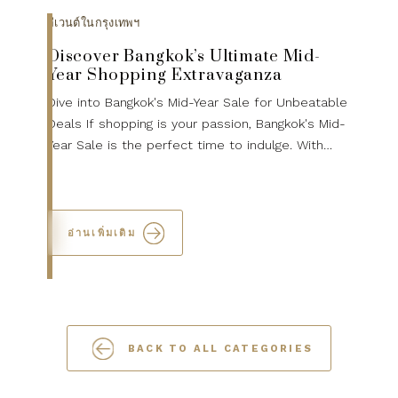
อีเวนต์ในกรุงเทพฯ
Discover Bangkok’s Ultimate Mid-
Year Shopping Extravaganza
Dive into Bangkok's Mid-Year Sale for Unbeatable
Deals If shopping is your passion, Bangkok's Mid-
Year Sale is the perfect time to indulge. With
discounts up to 80%, you can satisfy your
shopping crav...
อ่านเพิ่มเติม
BACK TO ALL CATEGORIES