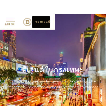
จองตอนนี้
MENU
อีเวนต์ในกรุงเทพฯ
Explore top travel guides, events in Bangkok, and the
latest hotel news. Find everything you need to enhance
your stay.