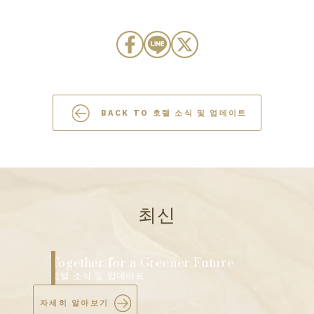
BACK TO 호텔 소식 및 업데이트
최신
The Berkeley Hotel Pratunam
Showcases “Infinite Possibility” at
Exclusive MICE Open House
호텔 소식 및 업데이트