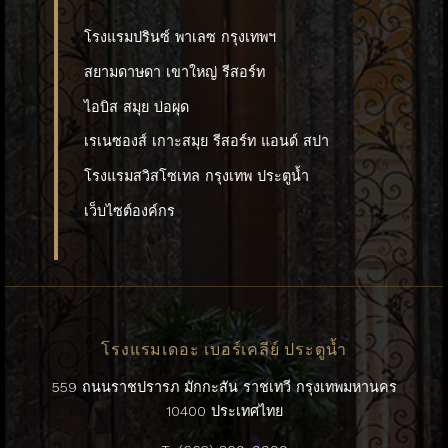
โรงแรมปรินซ์ พาเลซ กรุงเทพฯ
สยามดาษดา เขาใหญ่ รีสอร์ท
ไอบิส สมุย บ่อผุด
เรเนซองส์ เกาะสมุย รีสอร์ท แอนด์ สปา
โรงแรมสวิสโซเทล กรุงเทพ ประตูน้ำ
เว็บไซต์องค์กร
โรงแรมเดอะ เบอร์เคลีย์ ประตูน้ำ
559 ถนนราชปรารภ มักกะสัน ราชเทวี กรุงเทพมหานคร
10400 ประเทศไทย