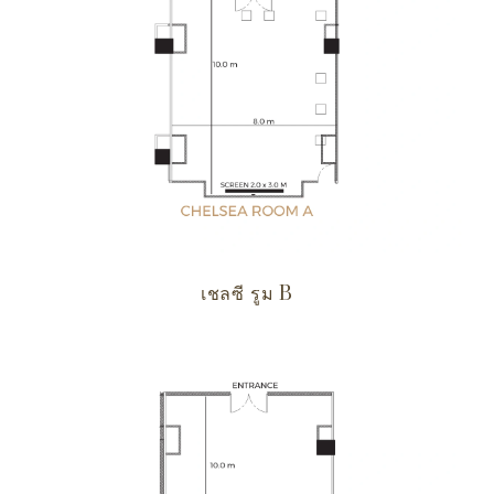
เชลซี รูม B