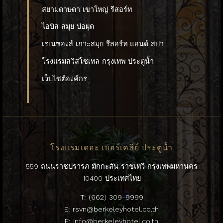
สยามดาษดา เขาใหญ่ รีสอร์ท
ไอบิส สมุย บ่อผุด
เรเนซองส์ เกาะสมุย รีสอร์ท แอนด์ สปา
โรงแรมสวิสโซเทล กรุงเทพ ประตูน้ำ
เว็บไซต์องค์กร
โรงแรมเดอะ เบอร์เคลีย์ ประตูน้ำ
559 ถนนราชปรารภ มักกะสัน ราชเทวี กรุงเทพมหานคร
10400 ประเทศไทย
T:
(662) 309-9999
E:
rsvn@berkeleyhotel.co.th
E:
info@berkeleyhotel.co.th