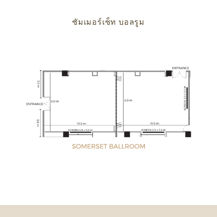
ซัมเมอร์เซ็ท บอลรูม