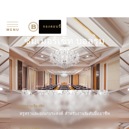
จองตอนนี้
MENU
ซัมเมอร์เซ็ท บอลรูม
ภาพรวมห้องพัก
หรูหราและอเนกประสงค์ สำหรับงานระดับมืออาชีพ
ความจุสูงสุด