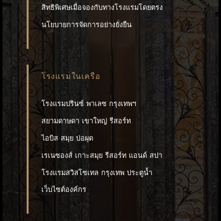
สิทธิพิเศษเมื่อจองกับทางโรงแรมโดยตรง
นโยบายการจัดการอย่างยั่งยืน
โรงแรมในเครือ
โรงแรมปรินซ์ พาเลซ กรุงเทพฯ
สยามดาษดา เขาใหญ่ รีสอร์ท
ไอบิส สมุย บ่อผุด
เรเนซองส์ เกาะสมุย รีสอร์ท แอนด์ สปา
โรงแรมสวิสโซเทล กรุงเทพ ประตูน้ำ
เว็บไซต์องค์กร