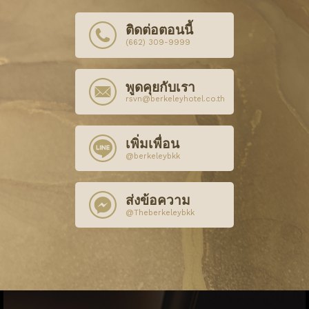
ติดต่อตอนนี้
(662) 309-9999
พูดคุยกับเรา
rsvn@berkeleyhotel.co.th
เพิ่มเพื่อน
@berkeleybkk
ส่งข้อความ
@Theberkeleybkk