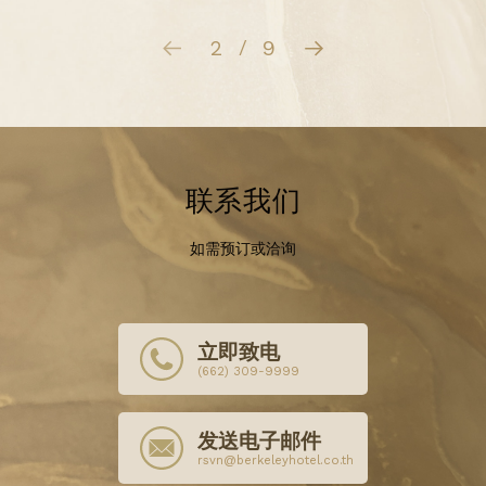
3
9
/
联系我们
如需预订或洽询
立即致电
(662) 309-9999
发送电子邮件
rsvn@berkeleyhotel.co.th