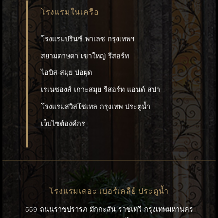
โรงแรมในเครือ
โรงแรมปรินซ์ พาเลซ กรุงเทพฯ
สยามดาษดา เขาใหญ่ รีสอร์ท
ไอบิส สมุย บ่อผุด
เรเนซองส์ เกาะสมุย รีสอร์ท แอนด์ สปา
โรงแรมสวิสโซเทล กรุงเทพ ประตูน้ำ
เว็บไซต์องค์กร
โรงแรมเดอะ เบอร์เคลีย์ ประตูน้ำ
559 ถนนราชปรารภ มักกะสัน ราชเทวี กรุงเทพมหานคร