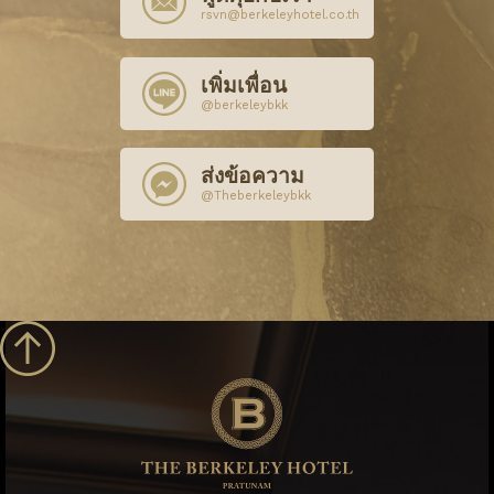
rsvn@berkeleyhotel.co.th
เพิ่มเพื่อน
@berkeleybkk
ส่งข้อความ
@Theberkeleybkk