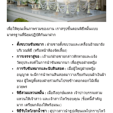
เพื่อให้คุณเห็นภาพรวมของงาน เราสรุปขั้นตอนพิธีหมั้นแบบ
มาตรฐานที่นิยมปฏิบัติกันมาฝาก
ตั้งขบวนขันหมาก :
ฝ่ายชายตั้งขบวนและเคลื่อนย้ายมายัง
บริเวณพิธี (หรือหน้าห้องจัดเลี้ยง)
การเจรจาสู่ขอ :
เถ้าแก่ฝ่ายชายกล่าวทักทายและแจ้ง
วัตถุประสงค์ในการนำขันหมากมา เพื่อสู่ขอฝ่ายหญิง
การรับขันหมากและนับสินสอด :
เมื่อผู้ใหญ่ฝ่ายหญิง
อนุญาต จะมีการนำพานสินสอดมาวางเรียงกันบนผ้าเงินผ้า
ทอง ผู้ใหญ่ทั้งสองฝ่ายร่วมกันโปรยข้าวตอกดอกไม้เพื่อ
อวยพร
พิธีสวมแหวนหมั้น :
เมื่อถึงฤกษ์มงคล เจ้าบ่าวบรรจงสวม
แหวนให้เจ้าสาว และเจ้าสาวไหว้ขอบคุณ (ช็อตนี้สำคัญ
มาก เตรียมกล้องให้พร้อมนะ)
พิธีรับไหว้/ยกน้ำชา :
คู่บ่าวสาวนำธูปเทียนแพไปกราบไหว้