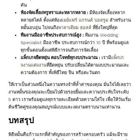
คัน
ห้องจัดเลี้ยงหรูหราและหลากหลาย :
มีห้องจัดเลี้ยงหลาก
หลายสไตล์ ตั้งแต่ห้อง
เมย์แฟร์ แกรนด์ บอลรูม
สำหรับงาน
หมั้นอบอุ่น ไปจนถึง
พาลาเดียม ฮอลล์
ที่ยิ่งใหญ่ที่สุด
ทีมงานมืออาชีพประสบการณ์สูง :
ทีมงาน Wedding
Specialist มืออาชีพ ประสบการณ์กว่า 10 ปี ที่พร้อมดูแล
ทุกขั้นตอนตั้งแต่พิธีการจนถึงการจัดเลี้ยง
แพ็กเกจยืดหยุ่น ตอบโจทย์ทุกงบประมาณ :
เรามี
แพ็กเก
จงานแต่งงาน
ที่ยืดหยุ่น ปรับเปลี่ยนได้ตามงบประมาณและ
ความต้องการ ทั้งพิธีไทย จีน หรือตะวันตก
ให้เราเป็นส่วนหนึ่งในความทรงจำที่ล้ำค่าของคุณ มั่นใจได้เลยว่า
งานหมั้นของคุณจะเปี่ยมไปด้วยรอยยิ้มและความประทับใจระดับ
5 ดาว เราพร้อมดูแลทุกรายละเอียดด้วยความใส่ใจ เพื่อให้วันเริ่ม
ต้นชีวิตคู่ของคุณสมบูรณ์แบบและงดงามตราบนานเท่านาน
บทสรุป
พิธีหมั้นคือก้าวแรกที่สำคัญของการสร้างครอบครัว แม้จะมีราย