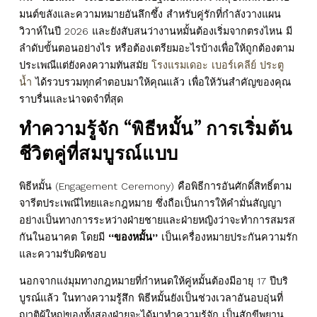
มนต์ขลังและความหมายอันลึกซึ้ง สำหรับคู่รักที่กำลังวางแผน
วิวาห์ในปี 2026 และยังสับสนว่างานหมั้นต้องเริ่มจากตรงไหน มี
ลำดับขั้นตอนอย่างไร หรือต้องเตรียมอะไรบ้างเพื่อให้ถูกต้องตาม
ประเพณีแต่ยังคงความทันสมัย
โรงแรมเดอะ เบอร์เคลีย์ ประตู
น้ำ
ได้รวบรวมทุกคำตอบมาให้คุณแล้ว เพื่อให้วันสำคัญของคุณ
ราบรื่นและน่าจดจำที่สุด
ทำความรู้จัก “
พิธีหมั้น
” การเริ่มต้น
ชีวิตคู่ที่สมบูรณ์แบบ
พิธีหมั้น (Engagement Ceremony) คือพิธีการอันศักดิ์สิทธิ์ตาม
จารีตประเพณีไทยและกฎหมาย ซึ่งถือเป็นการให้คำมั่นสัญญา
อย่างเป็นทางการระหว่างฝ่ายชายและฝ่ายหญิงว่าจะทำการสมรส
กันในอนาคต โดยมี
“ของหมั้น”
เป็นเครื่องหมายประกันความรัก
และความรับผิดชอบ
นอกจากแง่มุมทางกฎหมายที่กำหนดให้คู่หมั้นต้องมีอายุ 17 ปีบริ
บูรณ์แล้ว ในทางความรู้สึก พิธีหมั้นยังเป็นช่วงเวลาอันอบอุ่นที่
ญาติผู้ใหญ่ของทั้งสองฝ่ายจะได้มาทำความรู้จัก เป็นสักขีพยาน