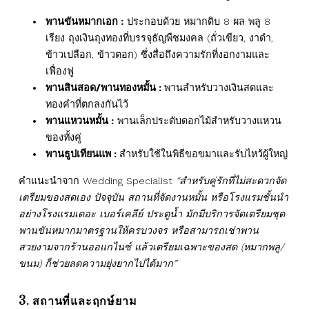
พานขันหมากเอก :
ประกอบด้วย หมากดิบ 8 ผล พลู 8
เรียง ถุงเงินถุงทองที่บรรจุธัญพืชมงคล (ถั่วเขียว, งาดำ,
ข้าวเปลือก, ข้าวตอก) ซึ่งสื่อถึงความรักที่งอกงามและ
เฟื่องฟู
พานสินสอด/พานทองหมั้น :
พานสำหรับวางเงินสดและ
ทองคำที่ตกลงกันไว้
พานแหวนหมั้น :
พานเล็กประดับดอกไม้สำหรับวางแหวน
ของทั้งคู่
พานธูปเทียนแพ :
สำหรับใช้ในพิธีขอขมาและรับไหว้ผู้ใหญ่
คำแนะนำจาก Wedding Specialist
“สำหรับคู่รักที่ไม่สะดวกจัด
เตรียมของสดเอง ปัจจุบัน สถานที่จัดงานหมั้น หรือโรงแรมชั้นนำ
อย่างโรงแรมเดอะ เบอร์เคลีย์ ประตูน้ำ มักมีบริการจัดเตรียมชุด
พานขันหมากมาตรฐานให้ครบวงจร หรือสามารถเช่าพาน
สวยงามจากร้านออแกไนซ์ แล้วเตรียมเฉพาะของสด (หมากพลู/
ขนม) ก็ช่วยลดความยุ่งยากไปได้มาก”
3. สถานที่และฤกษ์ยาม